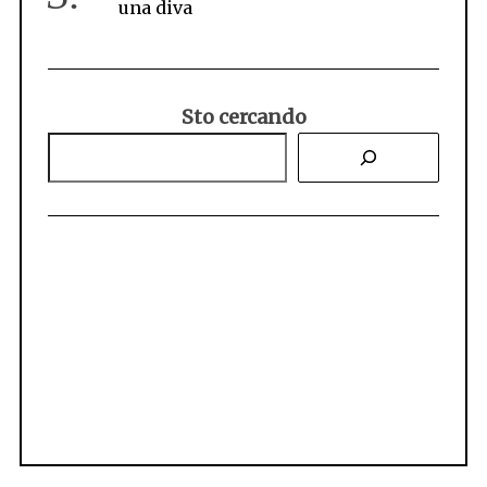
una diva
i
a
r
Sto cercando
t
i
c
o
l
i