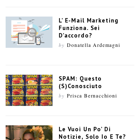
L’ E-Mail Marketing
Funziona. Sei
D’accordo?
by
Donatella Ardemagni
SPAM: Questo
(s)conosciuto
S
by
Prisca Bernacchioni
e
a
r
c
h
Le Vuoi Un Po’ Di
f
Notizie, Solo Io E Te?
o