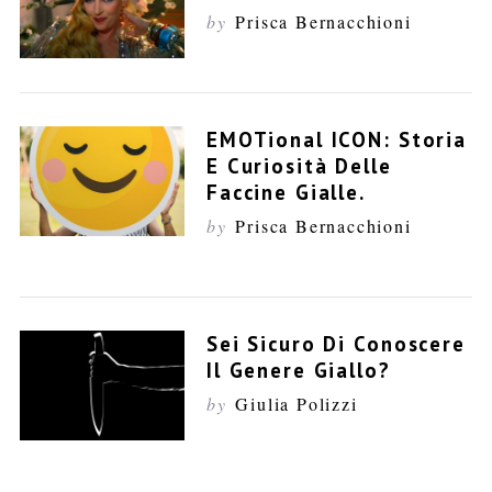
by
Prisca Bernacchioni
r
:
EMOTional ICON: Storia
E Curiosità Delle
Faccine Gialle.
by
Prisca Bernacchioni
Sei Sicuro Di Conoscere
Il Genere Giallo?
by
Giulia Polizzi