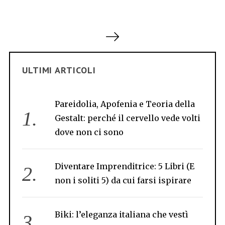
P
a
g
i
ULTIMI ARTICOLI
n
a
Pareidolia, Apofenia e Teoria della
z
Gestalt: perché il cervello vede volti
i
dove non ci sono
o
n
Diventare Imprenditrice: 5 Libri (E
e
non i soliti 5) da cui farsi ispirare
d
e
g
Biki: l’eleganza italiana che vestì
l