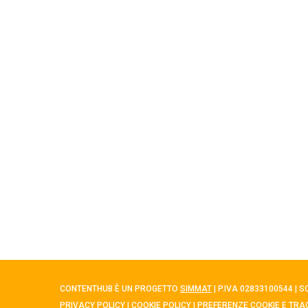
CONTENTHUB È UN PROGETTO
SIMMAT
| P.IVA 02833100544 | 
PRIVACY POLICY
|
COOKIE POLICY
|
PREFERENZE COOKIE E TRA