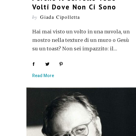
Volti Dove Non Ci Sono
by
Giada Cipolletta
Hai mai visto un volto in una nuvola, un
mostro nella texture di un muro o Gesù
su un toast? Non sei impazzito: il…
S
e
a
Read More
r
c
h
f
o
r
: