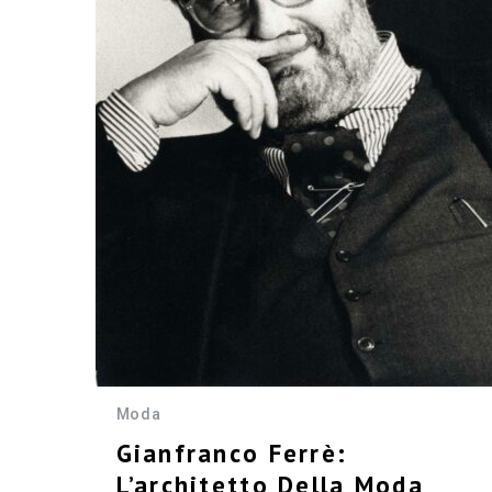
Moda
Gianfranco Ferrè:
L’architetto Della Moda