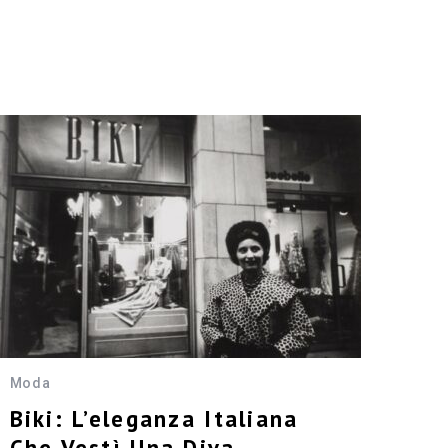
Moda
Biki: L’eleganza Italiana
Che Vestì Una Diva