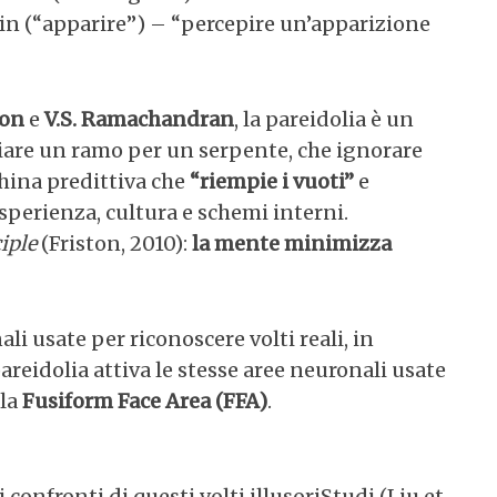
in (“apparire”) – “percepire un’apparizione
ton
e
V.S. Ramachandran
, la pareidolia è un
iare un ramo per un serpente, che ignorare
china predittiva che
“riempie i vuoti”
e
perienza, cultura e schemi interni.
iple
(Friston, 2010):
la mente minimizza
ali usate per riconoscere volti reali, in
areidolia attiva le stesse aree neuronali usate
 la
Fusiform Face Area (FFA)
.
 confronti di questi volti illusoriStudi (Liu et