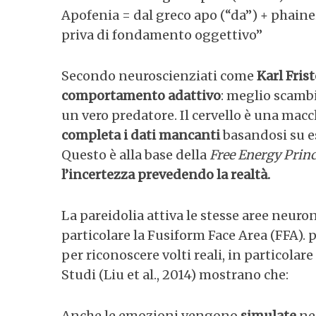
Apofenia = dal greco apo (“da”) + phaine
priva di fondamento oggettivo”
S
Secondo neuroscienziati come
Karl Fris
e
comportamento adattivo
: meglio scamb
a
un vero predatore. Il cervello è una mac
r
completa i dati mancanti
basandosi su es
c
h
Questo è alla base della
Free Energy Princ
f
l’incertezza prevedendo la realtà.
o
r
:
La pareidolia attiva le stesse aree neuron
particolare la Fusiform Face Area (FFA). p
per riconoscere volti reali, in particolare
Studi (Liu et al., 2014) mostrano che:
Anche le emozioni vengono
simulate
nei