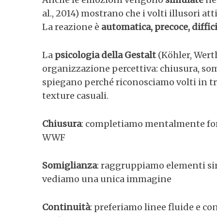
al., 2014) mostrano che i volti illusori att
La reazione è
automatica, precoce, diffic
La
psicologia della Gestalt
(Köhler, Werth
organizzazione percettiva: chiusura, som
spiegano perché riconosciamo volti in tr
texture casuali.
Chiusura
: completiamo mentalmente for
WWF
Somiglianza
: raggruppiamo elementi simi
vediamo una unica immagine
Continuità
: preferiamo linee fluide e co