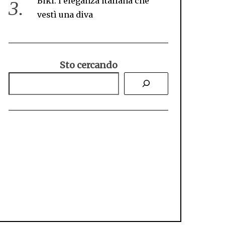
Biki: l’eleganza italiana che
vestì una diva
Sto cercando