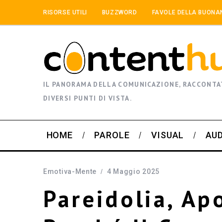
RISORSE UTILI
BUZZWORD
FAVOLE DELLA BUONA
IL PANORAMA DELLA COMUNICAZIONE, RACCONTA
DIVERSI PUNTI DI VISTA.
HOME
PAROLE
VISUAL
AU
Emotiva-Mente
4 Maggio 2025
Pareidolia, Ap