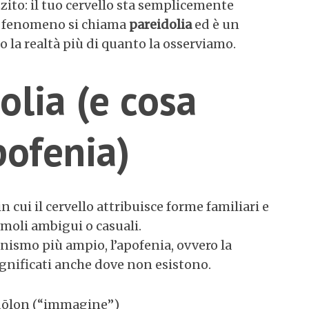
ito: il tuo cervello sta semplicemente
o fenomeno si chiama
pareidolia
ed è un
la realtà più di quanto la osserviamo.
olia (e cosa
pofenia)
 cui il cervello attribuisce forme familiari e
timoli ambigui o casuali.
nismo più ampio, l’apofenia, ovvero la
gnificati anche dove non esistono.
eidōlon (“immagine”)