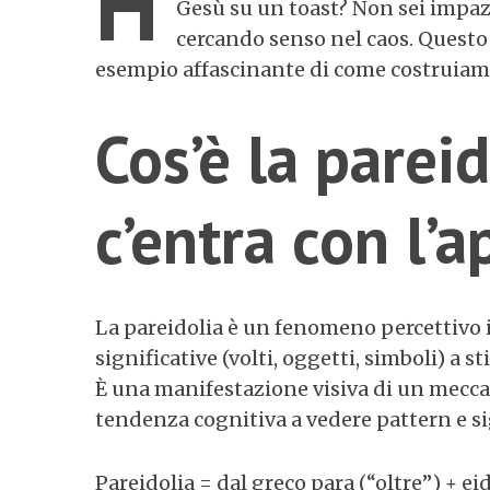
H
Gesù su un toast? Non sei impazz
cercando senso nel caos. Quest
esempio affascinante di come costruiamo 
Cos’è la pareid
c’entra con l’a
La pareidolia è un fenomeno percettivo in
significative (volti, oggetti, simboli) a s
È una manifestazione visiva di un mecca
tendenza cognitiva a vedere pattern e si
Pareidolia = dal greco para (“oltre”) + 