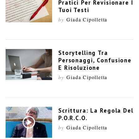
Pratici Per Revisionare I
Tuoi Testi
by
Giada Cipolletta
Storytelling Tra
Personaggi, Confusione
E Risoluzione
by
Giada Cipolletta
S
e
a
r
Scrittura: La Regola Del
c
P.O.R.C.O.
h
f
by
Giada Cipolletta
o
r