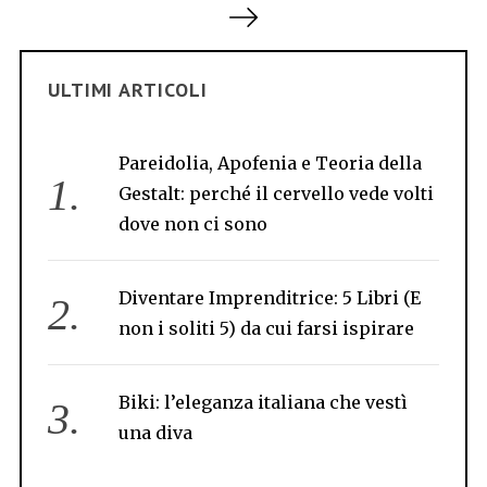
a
g
i
ULTIMI ARTICOLI
n
a
Pareidolia, Apofenia e Teoria della
z
Gestalt: perché il cervello vede volti
i
dove non ci sono
o
n
Diventare Imprenditrice: 5 Libri (E
e
non i soliti 5) da cui farsi ispirare
d
e
g
Biki: l’eleganza italiana che vestì
l
una diva
i
a