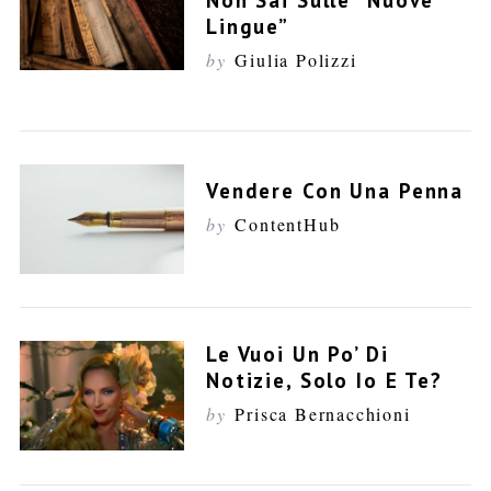
Non Sai Sulle “nuove
Lingue”
by
Giulia Polizzi
Vendere Con Una Penna
by
ContentHub
Le Vuoi Un Po’ Di
Notizie, Solo Io E Te?
by
Prisca Bernacchioni