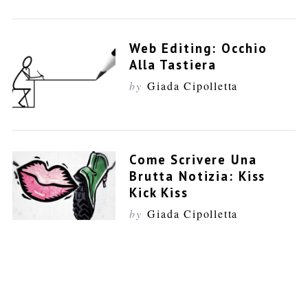
:
Web Editing: Occhio
Alla Tastiera
by
Giada Cipolletta
Come Scrivere Una
Brutta Notizia: Kiss
Kick Kiss
by
Giada Cipolletta
P