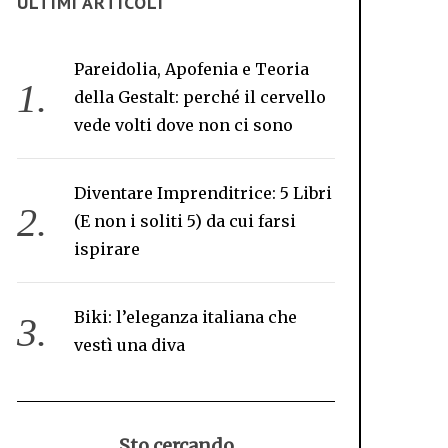
ULTIMI ARTICOLI
Pareidolia, Apofenia e Teoria
della Gestalt: perché il cervello
vede volti dove non ci sono
Diventare Imprenditrice: 5 Libri
(E non i soliti 5) da cui farsi
ispirare
Biki: l’eleganza italiana che
vestì una diva
Sto cercando