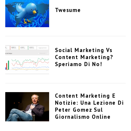
Twesume
S
e
Social Marketing Vs
a
Content Marketing?
r
Speriamo Di No!
c
h
f
o
r
Content Marketing E
:
Notizie: Una Lezione Di
Peter Gomez Sul
Giornalismo Online