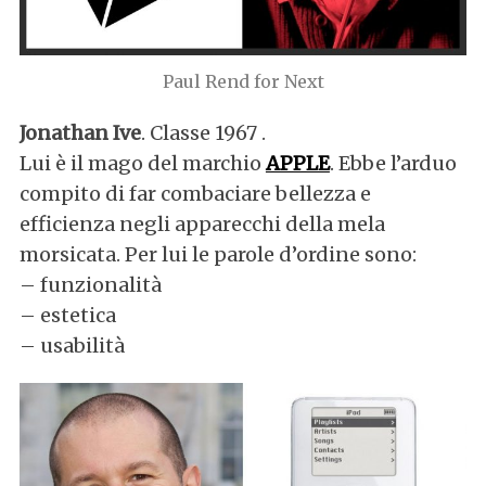
Paul Rend for Next
Jonathan Ive
. Classe 1967 .
Lui è il mago del marchio
APPLE
. Ebbe l’arduo
compito di far combaciare bellezza e
efficienza negli apparecchi della mela
morsicata. Per lui le parole d’ordine sono:
– funzionalità
S
– estetica
e
– usabilità
a
r
c
h
f
o