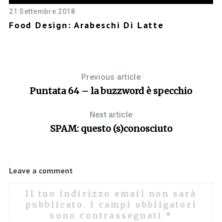
21 Settembre 2018
12
Food Design: Arabeschi Di Latte
B
C
Previous article
Puntata 64 – la buzzword è specchio
Next article
SPAM: questo (s)conosciuto
Leave a comment
Il tuo indirizzo email non sarà
pubblicato.
I campi obbligatori
sono contrassegnati
*