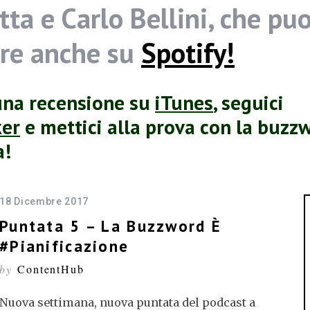
tta e Carlo Bellini, che puo
are anche su
Spotify!
una recensione su
iTunes
, seguici
ker
e mettici alla prova con la buzz
a!
18 Dicembre 2017
Puntata 5 – La Buzzword È
#pianificazione
by
ContentHub
Nuova settimana, nuova puntata del podcast a