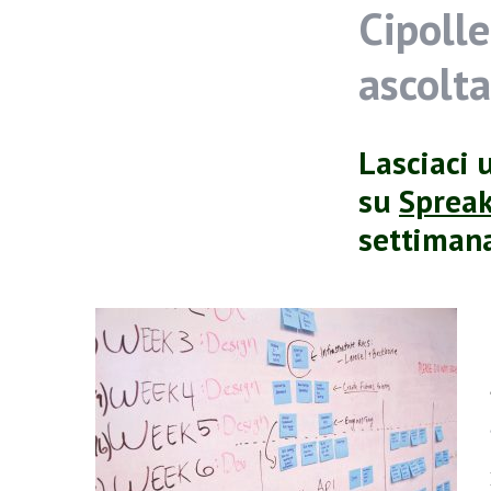
Cipolle
ascolt
Lasciaci 
su
Sprea
settiman