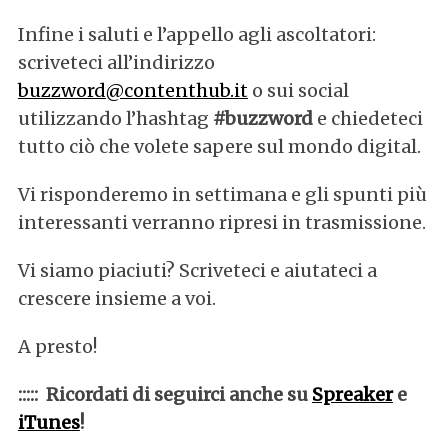
Infine i saluti e l’appello agli ascoltatori:
scriveteci all’indirizzo
buzzword@contenthub.it
o sui social
utilizzando l’hashtag
#buzzword
e chiedeteci
tutto ciò che volete sapere sul mondo digital.
Vi risponderemo in settimana e gli spunti più
interessanti verranno ripresi in trasmissione.
Vi siamo piaciuti? Scriveteci e aiutateci a
crescere insieme a voi.
S
e
A presto!
a
r
::::: Ricordati di seguirci anche su
Spreaker
e
c
iTunes
!
h