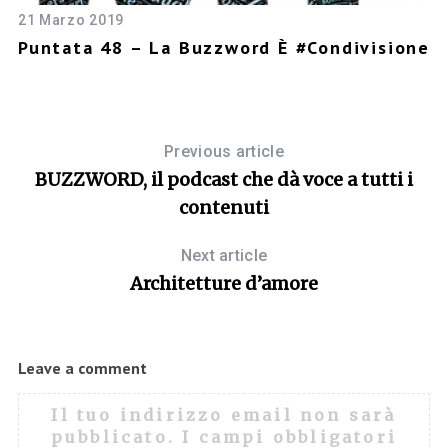
21 Marzo 2019
28
Puntata 48 – La Buzzword È #condivisione
P
Previous article
BUZZWORD, il podcast che dà voce a tutti i
contenuti
Next article
Architetture d’amore
Leave a comment
Il tuo indirizzo email non sarà
pubblicato.
I campi obbligatori