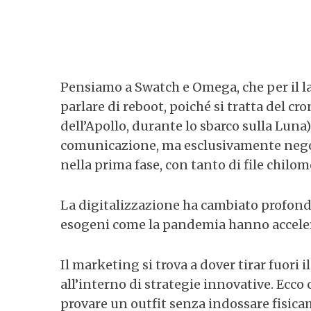
S
e
Pensiamo a Swatch e Omega, che per il 
a
parlare di reboot, poiché si tratta del 
r
dell’Apollo, durante lo sbarco sulla Luna
c
comunicazione, ma esclusivamente negozi
h
f
nella prima fase, con tanto di file chilom
o
r
La digitalizzazione ha cambiato profonda
:
esogeni come la pandemia hanno accelera
Il marketing si trova a dover tirar fuori 
all’interno di strategie innovative. Ecco 
provare un outfit senza indossare fisic