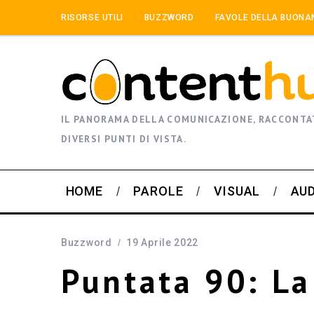
RISORSE UTILI
BUZZWORD
FAVOLE DELLA BUONA
IL PANORAMA DELLA COMUNICAZIONE, RACCONTA
DIVERSI PUNTI DI VISTA.
HOME
PAROLE
VISUAL
AU
Buzzword
19 Aprile 2022
Puntata 90: L