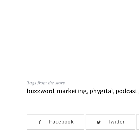
Tags from the story
buzzword
,
marketing
,
phygital
,
podcast
Facebook
Twitter