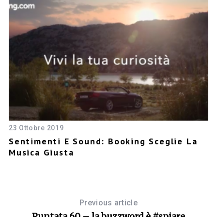
23 Ottobre 2019
24
le
Sentimenti E Sound: Booking Sceglie La
P
Musica Giusta
Previous article
Puntata 60 – la buzzword è #spiare