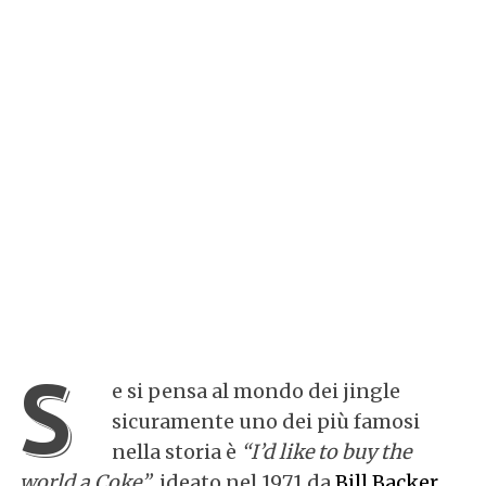
S
e si pensa al mondo dei jingle
sicuramente uno dei più famosi
nella storia è
“I’d like to buy the
world a Coke”
, ideato nel 1971 da
Bill Backer
,