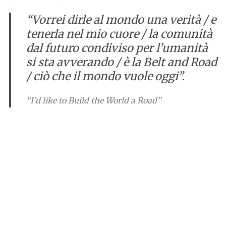
“Vorrei dirle al mondo una verità / e
tenerla nel mio cuore / la comunità
dal futuro condiviso per l’umanità
si sta avverando / è la Belt and Road
/ ciò che il mondo vuole oggi”.
“I’d like to Build the World a Road”
S
e
a
r
c
h
f
o
r
: