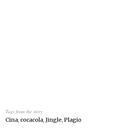
Tags from the story
Cina
,
cocacola
,
Jingle
,
Plagio