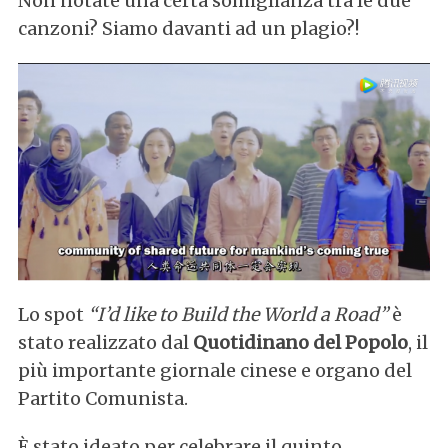
Non notate una certa somiglianza tra le due
canzoni? Siamo davanti ad un plagio?!
Lo spot
“I’d like to Build the World a Road”
è
stato realizzato dal
Quotidinano del Popolo
, il
più importante giornale cinese e organo del
Partito Comunista.
È stato ideato per celebrare il quinto