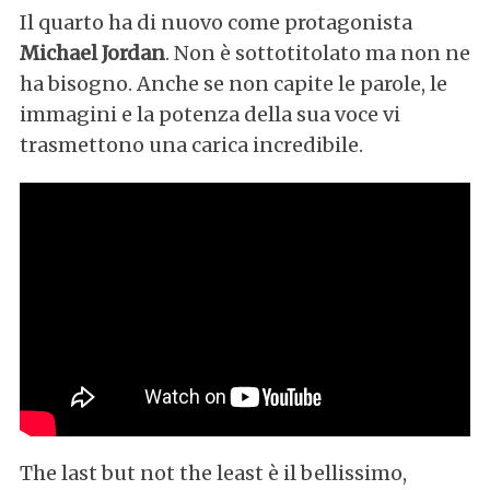
r
Il quarto ha di nuovo come protagonista
c
Michael Jordan
. Non è sottotitolato ma non ne
h
ha bisogno. Anche se non capite le parole, le
f
immagini e la potenza della sua voce vi
o
r
trasmettono una carica incredibile.
:
The last but not the least è il bellissimo,