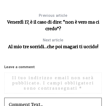
Previous article
Venerdì 17, è il caso di dire: “non è vero ma ci
credo”?
Next article
Al mio tre sorridi…che poi magari ti uccido!
Leave a comment
Il tuo indirizzo email non sarà
pubblicato.
I campi obbligatori
sono contrassegnati
*