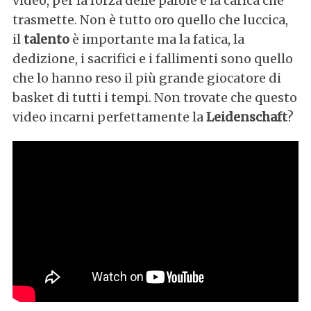
video, per la forza delle parole e la carica che
trasmette. Non è tutto oro quello che luccica,
il
talento
è importante ma la fatica, la
dedizione, i sacrifici e i fallimenti sono quello
che lo hanno reso il più grande giocatore di
basket di tutti i tempi. Non trovate che questo
video incarni perfettamente la
Leidenschaft
?
S
e
a