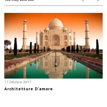
17 Ottobre 2017
23
Architetture D’amore
N
U