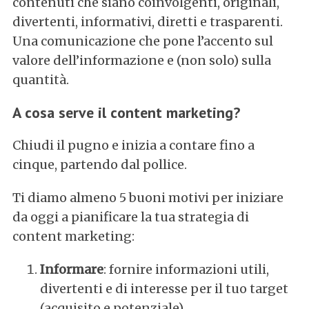
contenuti che siano coinvolgenti, originali,
o
r
divertenti, informativi, diretti e trasparenti.
:
Una comunicazione che pone l’accento sul
valore dell’informazione e (non solo) sulla
quantità.
A cosa serve il content marketing?
Chiudi il pugno e inizia a contare fino a
cinque, partendo dal pollice.
Ti diamo almeno 5 buoni motivi per iniziare
da oggi a pianificare la tua strategia di
content marketing:
Informare
: fornire informazioni utili,
divertenti e di interesse per il tuo target
(acquisito e potenziale)