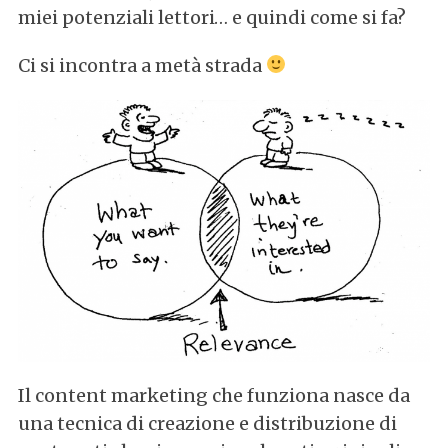
miei potenziali lettori… e quindi come si fa?
Ci si incontra a metà strada
S
e
a
r
c
Il content marketing che funziona nasce da
h
una tecnica di creazione e distribuzione di
f