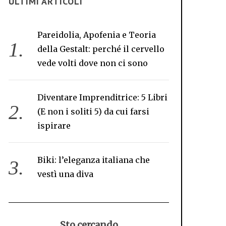
ULTIMI ARTICOLI
Pareidolia, Apofenia e Teoria
della Gestalt: perché il cervello
vede volti dove non ci sono
Diventare Imprenditrice: 5 Libri
(E non i soliti 5) da cui farsi
ispirare
Biki: l’eleganza italiana che
vestì una diva
Sto cercando