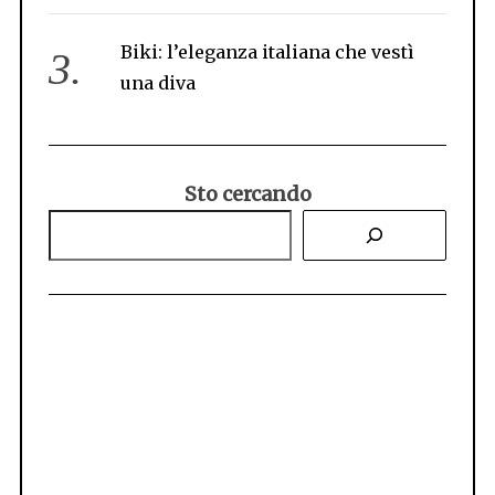
S
e
Biki: l’eleganza italiana che vestì
a
una diva
r
c
h
f
o
Sto cercando
r
: