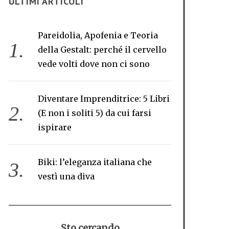
ULTIMI ARTICOLI
Pareidolia, Apofenia e Teoria
della Gestalt: perché il cervello
vede volti dove non ci sono
Diventare Imprenditrice: 5 Libri
(E non i soliti 5) da cui farsi
ispirare
Biki: l’eleganza italiana che
vestì una diva
Sto cercando