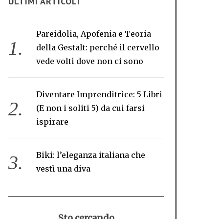
ULTIMI ARTICOLI
Pareidolia, Apofenia e Teoria
della Gestalt: perché il cervello
vede volti dove non ci sono
Diventare Imprenditrice: 5 Libri
(E non i soliti 5) da cui farsi
ispirare
Biki: l’eleganza italiana che
vestì una diva
Sto cercando