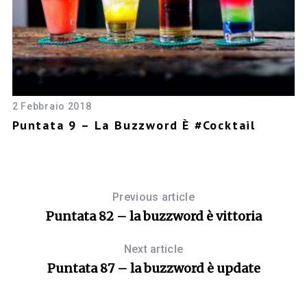
2 Febbraio 2018
18
Puntata 9 – La Buzzword È #cocktail
P
#
Previous article
Puntata 82 – la buzzword è vittoria
Next article
Puntata 87 – la buzzword è update