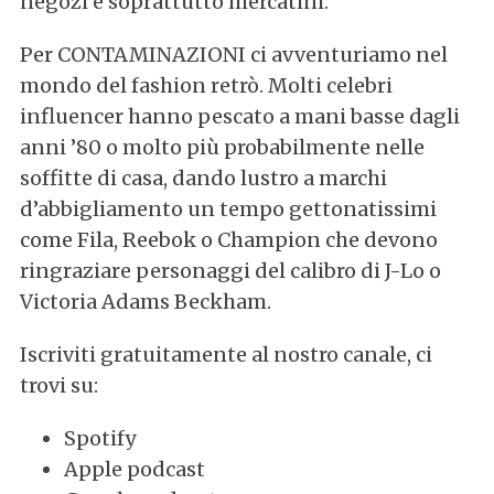
negozi e soprattutto mercatini.
Per CONTAMINAZIONI ci avventuriamo nel
mondo del fashion retrò. Molti celebri
S
influencer hanno pescato a mani basse dagli
e
anni ’80 o molto più probabilmente nelle
a
soffitte di casa, dando lustro a marchi
r
d’abbigliamento un tempo gettonatissimi
c
h
come Fila, Reebok o Champion che devono
f
ringraziare personaggi del calibro di J-Lo o
o
Victoria Adams Beckham.
r
:
Iscriviti gratuitamente al nostro canale, ci
trovi su:
Spotify
Apple podcast