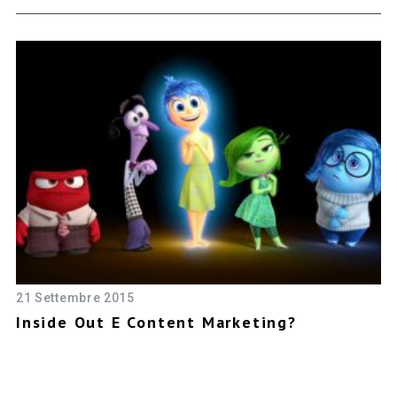
21 Settembre 2015
8 
Inside Out E Content Marketing?
P