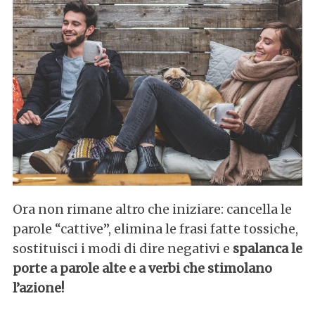
c
h
f
o
r
:
Ora non rimane altro che iniziare: cancella le
parole “cattive”, elimina le frasi fatte tossiche,
sostituisci i modi di dire negativi e
spalanca le
porte a parole alte e a verbi che stimolano
l’azione!