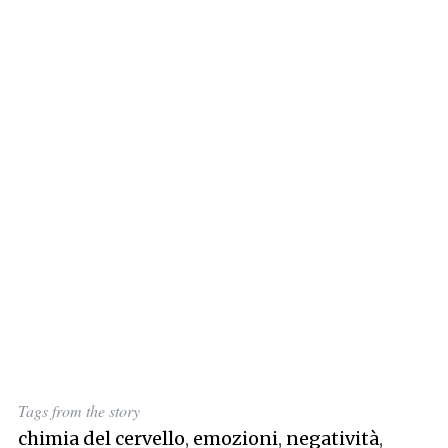
Tags from the story
chimia del cervello
,
emozioni
,
negatività
,