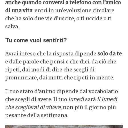
anche quando conversi a telefono con l’amico
di una vita
: entri in un’evoluzione circolare
che ha solo due vie d’uscite, o ti uccide o ti
salva.
Tu come vuoi sentirti?
Avrai inteso che la risposta dipende
solo da te
e dalle parole che pensi e che dici. da ciò che
ripeti, dai modi di dire che scegli di
pronunciare, dai motti che ripeti in mente.
Il tuo stato d’animo dipende dal vocabolario
che scegli di avere. Il tuo
lunedì
sarà
il lunedì
S
che sceglierai di vivere
, non più il giorno più
e
pesante della settimana.
a
r