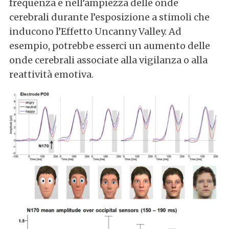
frequenza e nell’ampiezza delle onde
cerebrali durante l’esposizione a stimoli che
inducono l’Effetto Uncanny Valley. Ad
esempio, potrebbe esserci un aumento delle
onde cerebrali associate alla vigilanza o alla
reattività emotiva.
S
e
a
r
c
h
f
o
r