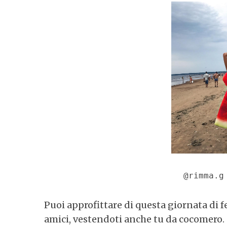
S
e
a
r
c
h
f
o
r
:
@rimma.g
Puoi approfittare di questa giornata di fe
amici, vestendoti anche tu da cocomero. 