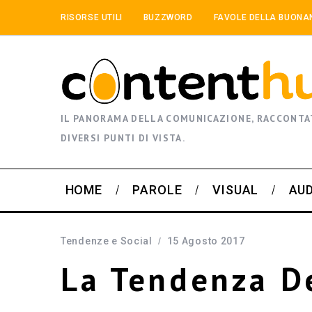
RISORSE UTILI
BUZZWORD
FAVOLE DELLA BUONA
IL PANORAMA DELLA COMUNICAZIONE, RACCONTA
DIVERSI PUNTI DI VISTA.
HOME
PAROLE
VISUAL
AU
Tendenze e Social
15 Agosto 2017
La Tendenza D