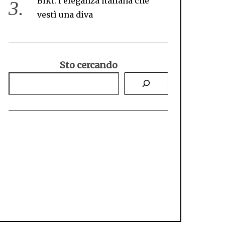
Biki: l’eleganza italiana che
vestì una diva
Sto cercando