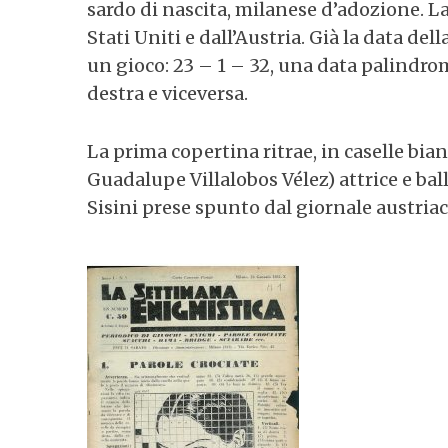
sardo di nascita, milanese d’adozione. La
Stati Uniti e dall’Austria. Già la data d
un gioco: 23 – 1 – 32, una data palindro
destra e viceversa.
S
e
a
La prima copertina ritrae, in caselle bi
r
Guadalupe Villalobos Vélez) attrice e b
c
Sisini prese spunto dal giornale austria
h
f
o
r
: