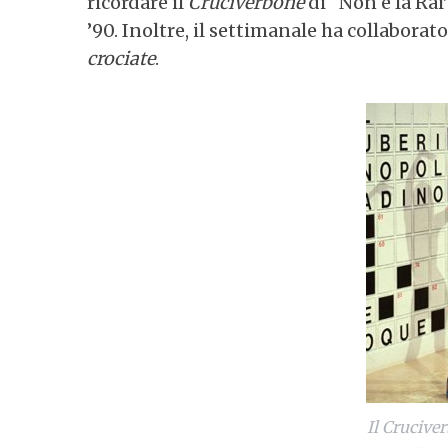
ricordare il
Cruciverbone
di “Non è la Rai”
’90. Inoltre, il settimanale ha collaborato
crociate
.
Il Crucive