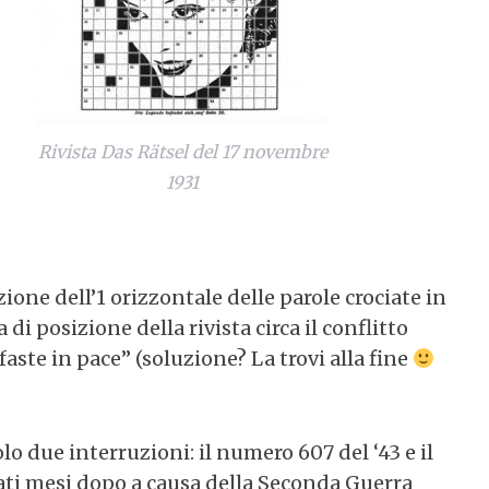
Rivista Das Rätsel del 17 novembre
1931
one dell’1 orizzontale delle parole crociate in
di posizione della rivista circa il conflitto
efaste in pace” (soluzione? La trovi alla fine
o due interruzioni: il numero 607 del ‘43 e il
ati mesi dopo a causa della Seconda Guerra