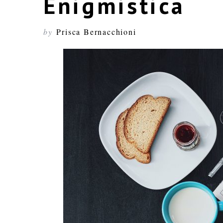
Enigmistica
by
Prisca Bernacchioni