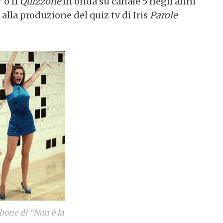
 o Il
Quizzone
in onda su canale 5 negli anni
 alla produzione del quiz tv di Iris
Parole
rbone di “Non è la