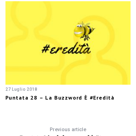
27 Luglio 2018
13
Puntata 28 – La Buzzword È #eredità
D
S
Previous article