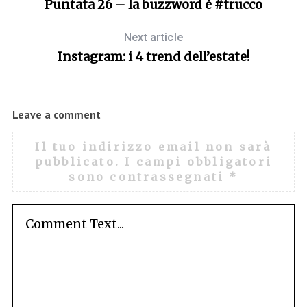
Puntata 26 – la buzzword è #trucco
Next article
Instagram: i 4 trend dell’estate!
Leave a comment
Il tuo indirizzo email non sarà
pubblicato.
I campi obbligatori
sono contrassegnati
*