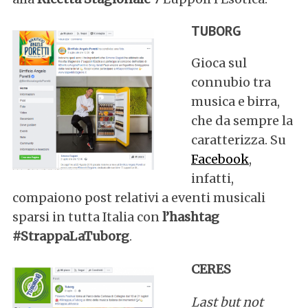
TUBORG
Gioca sul
connubio tra
musica e birra,
che da sempre la
caratterizza. Su
Facebook
,
infatti,
S
compaiono post relativi a eventi musicali
e
sparsi in tutta Italia con
l’hashtag
a
#StrappaLaTuborg
.
r
c
h
CERES
f
o
Last but not