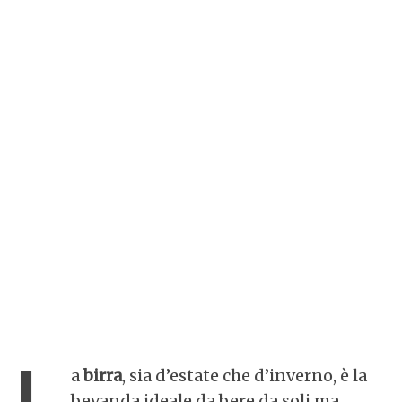
L
a
birra
, sia d’estate che d’inverno, è la
bevanda ideale da bere da soli ma