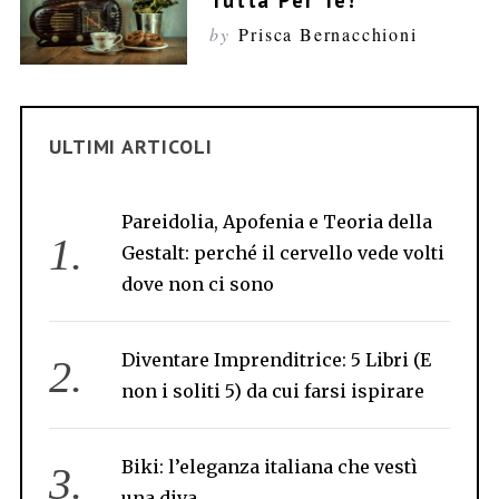
Tutta Per Te!
by
Prisca Bernacchioni
ULTIMI ARTICOLI
Pareidolia, Apofenia e Teoria della
Gestalt: perché il cervello vede volti
dove non ci sono
Diventare Imprenditrice: 5 Libri (E
non i soliti 5) da cui farsi ispirare
Biki: l’eleganza italiana che vestì
S
una diva