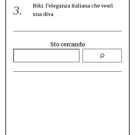
S
Biki: l’eleganza italiana che vestì
e
a
una diva
r
c
h
f
Sto cercando
o
r
: