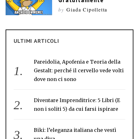
Gratuitamente
by
Giada Cipolletta
ULTIMI ARTICOLI
Pareidolia, Apofenia e Teoria della
Gestalt: perché il cervello vede volti
dove non ci sono
Diventare Imprenditrice: 5 Libri (E
non i soliti 5) da cui farsi ispirare
Biki: l’eleganza italiana che vestì
S
una diva