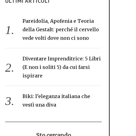
ULTIMI ARTICOLI
Pareidolia, Apofenia e Teoria
della Gestalt: perché il cervello
vede volti dove non ci sono
Diventare Imprenditrice: 5 Libri
(E non i soliti 5) da cui farsi
ispirare
Biki: l’eleganza italiana che
vestì una diva
Sto cercando