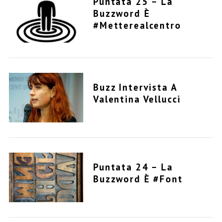
Puntata 25 – La
Buzzword È
#metterealcentro
S
e
a
r
c
h
Buzz Intervista A
f
Valentina Vellucci
o
r
:
Puntata 24 – La
Buzzword È #font