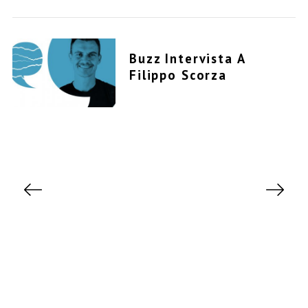
Buzz Intervista A
Filippo Scorza
P
a
g
i
n
a
z