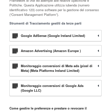
Framework di IAB ed adempie alle relative Specifiche e
Politiche. Questa Applicazione utilizza iubenda (numero
identificativo 123) come software per la gestione del consenso
(“Consent Management Platform”).
Strumenti di Tracciamento gestiti da terze parti
Google AdSense (Google Ireland Limited)
Amazon Advertising (Amazon Europe )
Monitoraggio conversioni di Meta ads (pixel di
Meta) (Meta Platforms Ireland Limited)
Monitoraggio conversioni di Google Ads
(Google LLC)
Come gestire le preferenze e prestare o revocare il
S