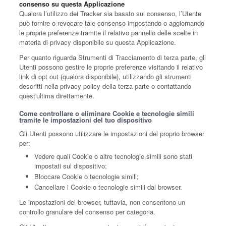
consenso su questa Applicazione
e
Qualora l’utilizzo dei Tracker sia basato sul consenso, l’Utente
a
può fornire o revocare tale consenso impostando o aggiornando
r
le proprie preferenze tramite il relativo pannello delle scelte in
c
materia di privacy disponibile su questa Applicazione.
h
Per quanto riguarda Strumenti di Tracciamento di terza parte, gli
f
Utenti possono gestire le proprie preferenze visitando il relativo
o
link di opt out (qualora disponibile), utilizzando gli strumenti
r
descritti nella privacy policy della terza parte o contattando
quest'ultima direttamente.
:
Come controllare o eliminare Cookie e tecnologie simili
tramite le impostazioni del tuo dispositivo
Gli Utenti possono utilizzare le impostazioni del proprio browser
per:
Vedere quali Cookie o altre tecnologie simili sono stati
impostati sul dispositivo;
Bloccare Cookie o tecnologie simili;
Cancellare i Cookie o tecnologie simili dal browser.
Le impostazioni del browser, tuttavia, non consentono un
controllo granulare del consenso per categoria.